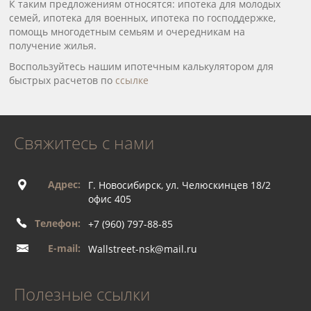
К таким предложениям относятся: ипотека для молодых
семей, ипотека для военных, ипотека по господдержке,
помощь многодетным семьям и очередникам на
получение жилья.
Воспользуйтесь нашим ипотечным калькулятором для
быстрых расчетов по
ссылке
Свяжитесь с нами
Адрес:
Г. Новосибирск, ул. Челюскинцев 18/2
офис 405
Телефон:
+7 (960) 797-88-85
E-mail:
Wallstreet-nsk@mail.ru
Полезные ссылки