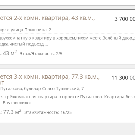
тся 2-х комн. квартира, 43 кв.м., 
3 700 0
ирск, улица Пришвина, 2
двухкомнатную квартиру в хорошем,тихом месте.Зелёный двор,
дка,чистый подъезд,...
2
43 м
ь:
Этаж/Этажность:
2/5
тся 3-х комн. квартира, 77.3 кв.м., 
11 300 0
эт
Путилково, бульвар Спасо-Тушинский, 7
я трёхкомнатная квартира в проекте Путилково. Квартира без 
 Внутри жилог...
2
77.3 м
ь:
Этаж/Этажность:
16/25