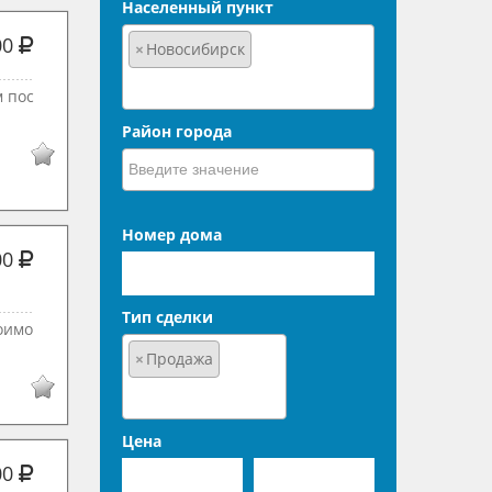
Населенный пункт
00
×
Новосибирск
 пос
Район города
Номер дома
00
Тип сделки
тоимо
×
Продажа
Цена
00