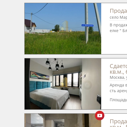
Продае
село Мар
В прода
елке " Бл
Сдает
кв.м., 
Москва, 
Аренда в
сть арен
Площад
Прода
кв.м., 