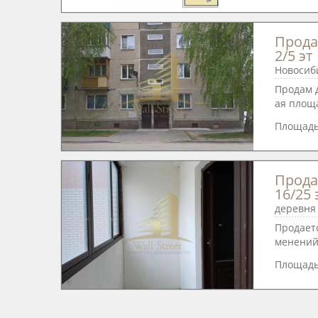
Продае
2/5 эт
Новосиб
Продам 
ая площа
Площад
Продае
16/25 
деревня 
Продаетс
менений.
Площад