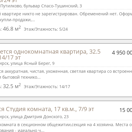
Путилково, бульвар Спасо-Тушинский, 3
й квартире никто не зарегистрирован. Обременений нет. Офор
купли-продажи,...
2
46.8 м
ь:
Этаж/Этажность:
5/24
ется однокомнатная квартира, 32.5 
4 950 0
 14/17 эт
рск, улица Ясный Берег, 9
я аккуратная, чистая, ухоженная, светлая квартира со встроен
 бытовой технико...
2
32.5 м
ь:
Этаж/Этажность:
14/17
я Студия комната, 17 кв.м., 7/9 эт
15 0
рск, улица Дмитрия Донского, 23
 комната в секционном общежитии,секция на 4 хозяина. Места 
ования - идеально ч...