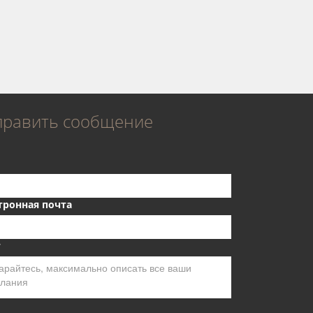
править сообщение
тронная почта
т