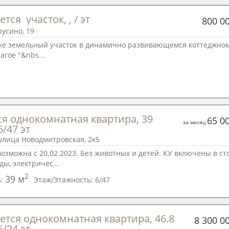
тся  участок, , / эт
800 0
усино, 19
же земельный участок в динамично развивающемся коттеджном
агое "&nbs...
ся однокомнатная квартира, 39 
65 0
за месяц
6/47 эт
улица Новодмитровская, 2к5
озможна с 20.02.2023. Без животных и детей. КУ включены в с
ды, электричес...
2
39 м
ь:
Этаж/Этажность:
6/47
ется однокомнатная квартира, 46.8 
8 300 0
5/24 эт