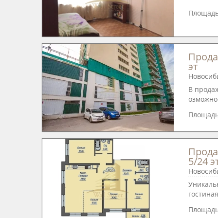
Площадь
Продае
эт
Новосиби
В прода
озможнос
Площад
Продае
5/24 э
Новосиби
Уникальн
гостиная 
Площад