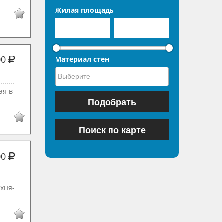
Жилая площадь
00
Материал стен
ая в
00
ухня-