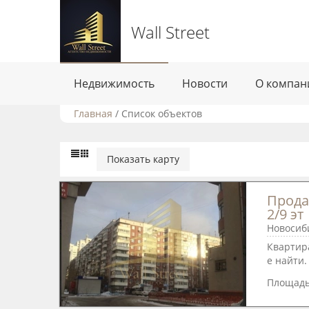
Wall Street
Недвижимость
Новости
О компан
Главная
/
Список объектов
Показать карту
Продае
2/9 эт
Новосиби
Квартир
е найти. 
Площад