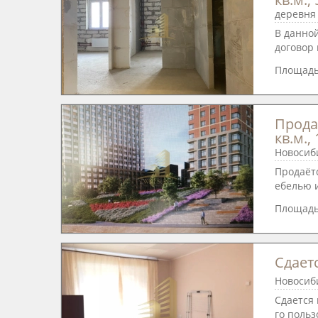
деревня 
В данно
договор 
Площад
Прода
кв.м.,
Новосиби
Продаётс
ебелью и
Площад
Сдаетс
Новосиби
Сдается
го польз