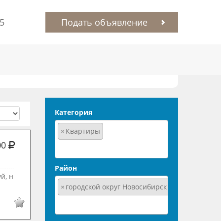
85
Подать объявление
Категория
×
Квартиры
00
Район
й, н
×
городской округ Новосибирск