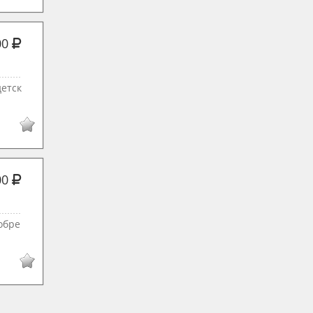
00
детск
00
обре