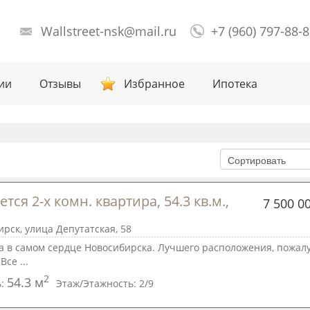
Wallstreet-nsk@mail.ru
+7 (960) 797-88-
ии
Отзывы
Избранное
Ипотека
тся 2-х комн. квартира, 54.3 кв.м., 
7 500 0
рск, улица Депутатская, 58
а в самом сердце Новосибирска. Лучшего расположения, пожалу
Все ...
2
54.3 м
ь:
Этаж/Этажность:
2/9