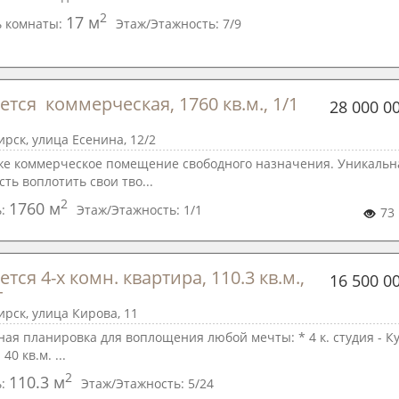
2
17 м
 комнаты:
Этаж/Этажность:
7/9
тся  коммерческая, 1760 кв.м., 1/1 
28 000 0
рск, улица Есенина, 12/2
же коммерческое помещение свободного назначения. Уникальн
ть воплотить свои тво...
2
1760 м
ь:
Этаж/Этажность:
1/1
73
тся 4-х комн. квартира, 110.3 кв.м., 
16 500 0
т
рск, улица Кирова, 11
ая планировка для воплощения любой мечты: * 4 к. студия - К
40 кв.м. ...
2
110.3 м
ь:
Этаж/Этажность:
5/24